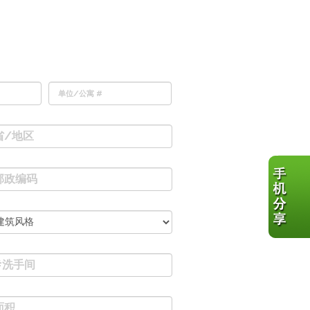
单位/公寓 #
省/地区
邮政编码
#洗手间
面积