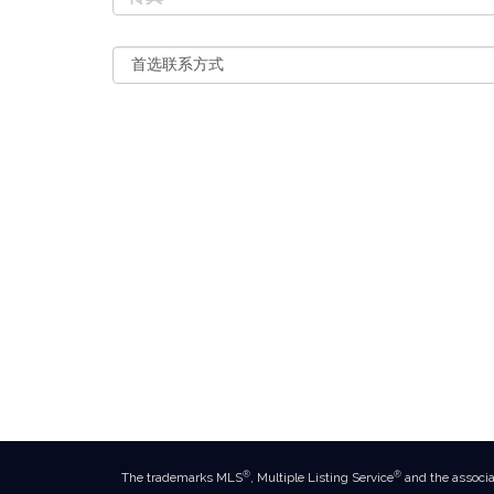
®
®
The trademarks MLS
, Multiple Listing Service
and the associa