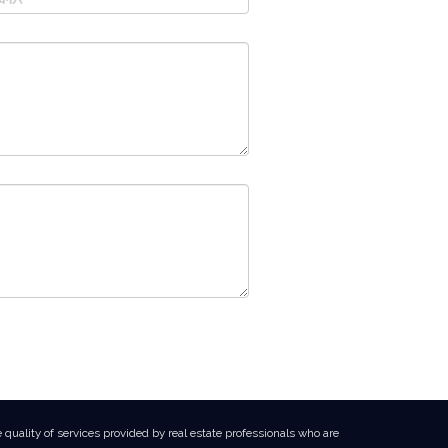
uality of services provided by real estate professionals who are