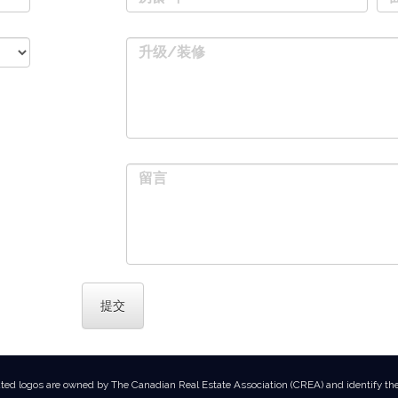
升级/装修
留言
ted logos are owned by The Canadian Real Estate Association (CREA) and identify the q